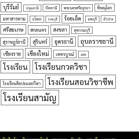
บุรีรัมย์
พิษณุโลก
ปัตตานี
ปทุมธานี
พระนครศรีอยุธยา
ร้อยเอ็ด
มหาสารคาม
ยโสธร
ลพบุรี
ลำปาง
ราชบุรี
ศรีสะเกษ
สงขลา
สกลนคร
สุพรรณบุรี
อุบลราชธานี
อุดรธานี
สุรินทร์
สุราษฎร์ธานี
เชียงใหม่
เชียงราย
เพชรบูรณ์
เลย
โรงเรียนกวดวิชา
โรงเรียน
โรงเรียนสอนวิชาชีพ
โรงเรียนศิลปะและกีฬา
โรงเรียนสามัญ