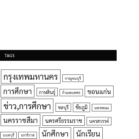
TAGS
กรุงเทพมหานคร
กาญจนบุรี
การศึกษา
ขอนแก่น
กาฬสินธุ์
กำแพงเพชร
ข่าว,การศึกษา
ชัยภูมิ
ชลบุรี
นครพนม
นครราชสีมา
นครศรีธรรมราช
นครสวรรค์
นักศึกษา
นักเรียน
นนทบุรี
นราธิวาส