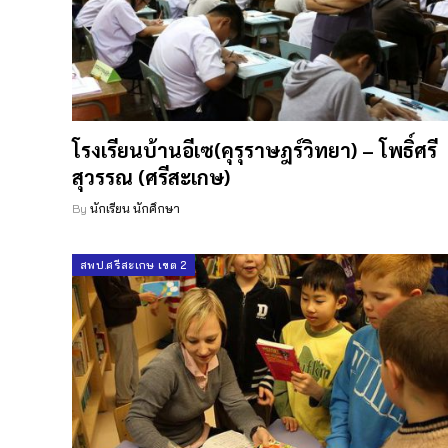
โรงเรียนบ้านอีเซ(คุรุราษฎร์วิทยา) – โพธิ์ศรี
สุวรรณ (ศรีสะเกษ)
By
นักเรียน นักศึกษา
สพป.ศรีสะเกษ เขต 2