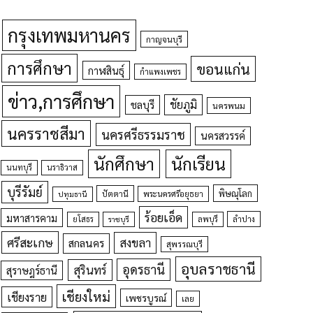
กรุงเทพมหานคร
กาญจนบุรี
การศึกษา
ขอนแก่น
กาฬสินธุ์
กำแพงเพชร
ข่าว,การศึกษา
ชัยภูมิ
ชลบุรี
นครพนม
นครราชสีมา
นครศรีธรรมราช
นครสวรรค์
นักศึกษา
นักเรียน
นนทบุรี
นราธิวาส
บุรีรัมย์
พิษณุโลก
ปัตตานี
ปทุมธานี
พระนครศรีอยุธยา
ร้อยเอ็ด
มหาสารคาม
ยโสธร
ลพบุรี
ลำปาง
ราชบุรี
ศรีสะเกษ
สงขลา
สกลนคร
สุพรรณบุรี
อุบลราชธานี
อุดรธานี
สุรินทร์
สุราษฎร์ธานี
เชียงใหม่
เชียงราย
เพชรบูรณ์
เลย