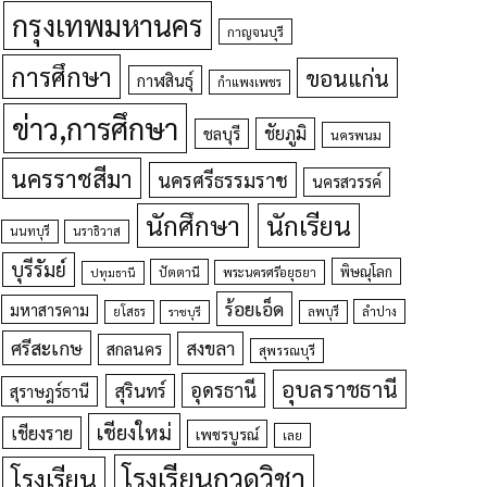
กรุงเทพมหานคร
กาญจนบุรี
การศึกษา
ขอนแก่น
กาฬสินธุ์
กำแพงเพชร
ข่าว,การศึกษา
ชัยภูมิ
ชลบุรี
นครพนม
นครราชสีมา
นครศรีธรรมราช
นครสวรรค์
นักศึกษา
นักเรียน
นนทบุรี
นราธิวาส
บุรีรัมย์
พิษณุโลก
ปัตตานี
ปทุมธานี
พระนครศรีอยุธยา
ร้อยเอ็ด
มหาสารคาม
ยโสธร
ลพบุรี
ลำปาง
ราชบุรี
ศรีสะเกษ
สงขลา
สกลนคร
สุพรรณบุรี
อุบลราชธานี
อุดรธานี
สุรินทร์
สุราษฎร์ธานี
เชียงใหม่
เชียงราย
เพชรบูรณ์
เลย
โรงเรียนกวดวิชา
โรงเรียน