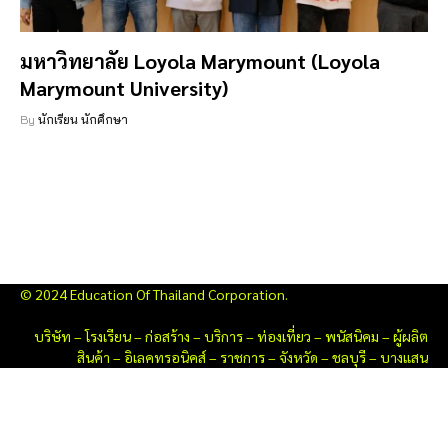
มหาวิทยาลัย Loyola Marymount (Loyola
Marymount University)
By
นักเรียน นักศึกษา
© 2024 Education Of Thailand Corporation.
บริษัท
–
โรงเรียน
–
ก่อสร้าง
–
บริการ
–
ท่องเที่ยว
–
พนัสนิคม
–
ผู้ผลิต
สินค้า
–
อิเลคทรอนิคส์
–
ราชการ
–
จังหวัด
–
ชลบุรี
–
บางแสน