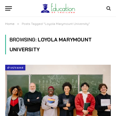
Home
»
Posts Tagged "Loyola Marymount University"
BROWSING:
LOYOLA MARYMOUNT
UNIVERSITY
ต่างประเทศ