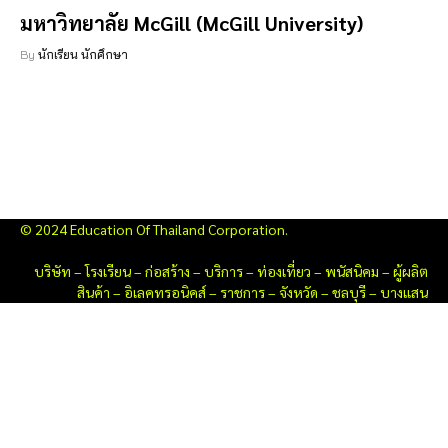
มหาวิทยาลัย McGill (McGill University)
By
นักเรียน นักศึกษา
© 2024 Education Of Thailand Corporation.
บริษัท
–
โรงเรียน
–
ก่อสร้าง
–
บริการ
–
ท่องเที่ยว
–
พนัสนิคม
–
ผู้ผลิต
สินค้า
–
อิเลคทรอนิคส์
–
ราชการ
–
จังหวัด
–
ชลบุรี
–
บางแสน