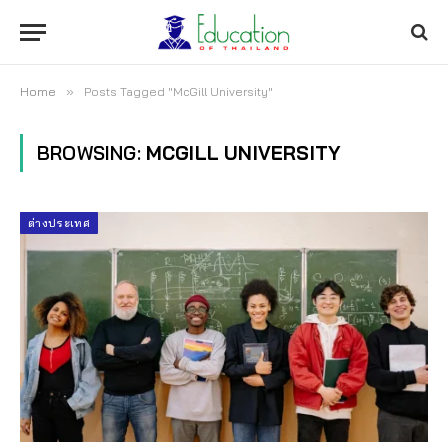
Home
»
Posts Tagged "McGill University"
BROWSING:
MCGILL UNIVERSITY
ต่างประเทศ