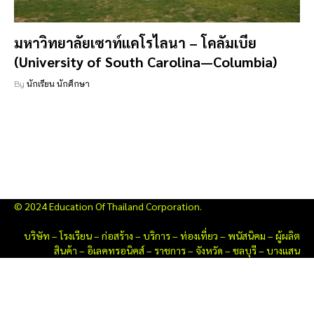
มหาวิทยาลัยเซาท์แคโรไลนา – โคลัมเบีย
(University of South Carolina—Columbia)
By
นักเรียน นักศึกษา
© 2024 Education Of Thailand Corporation.
บริษัท
–
โรงเรียน
–
ก่อสร้าง
–
บริการ
–
ท่องเที่ยว
–
พนัสนิคม
–
ผู้ผลิต
สินค้า
–
อิเลคทรอนิคส์
–
ราชการ
–
จังหวัด
–
ชลบุรี
–
บางแสน