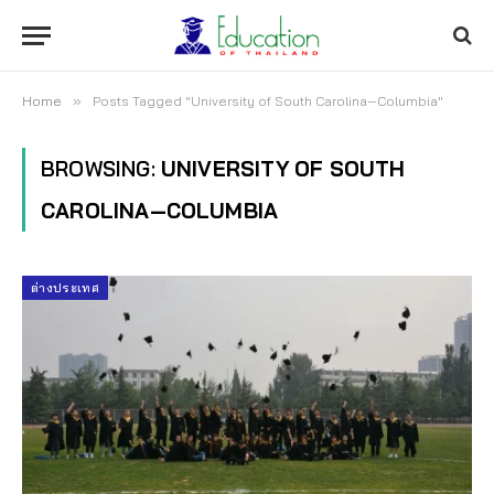
Home
»
Posts Tagged "University of South Carolina—Columbia"
BROWSING:
UNIVERSITY OF SOUTH
CAROLINA—COLUMBIA
ต่างประเทศ