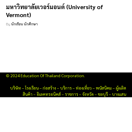
มหาวิทยาลัยเวอร์มอนต์ (University of
Vermont)
By
นักเรียน นักศึกษา
© 2024 Education Of Thailand Corporation.
บริษัท
–
โรงเรียน
–
ก่อสร้าง
–
บริการ
–
ท่องเที่ยว
–
พนัสนิคม
–
ผู้ผลิต
สินค้า
–
อิเลคทรอนิคส์
–
ราชการ
–
จังหวัด
–
ชลบุรี
–
บางแสน