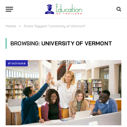
Home
»
Posts Tagged "University of Vermont"
BROWSING:
UNIVERSITY OF VERMONT
ต่างประเทศ