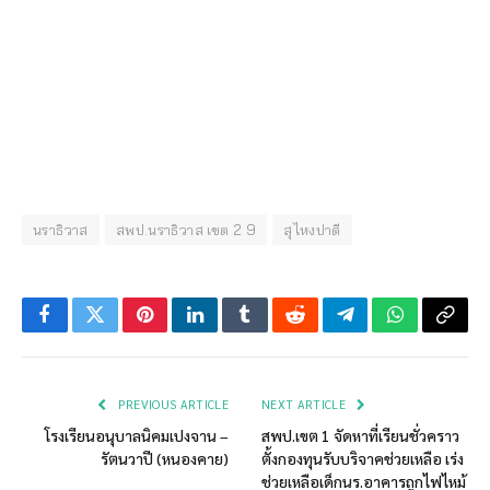
นราธิวาส
สพป.นราธิวาส เขต 2 9
สุไหงปาดี
Facebook
Twitter
Pinterest
LinkedIn
Tumblr
Reddit
Telegram
WhatsApp
Copy
Link
PREVIOUS ARTICLE
NEXT ARTICLE
โรงเรียนอนุบาลนิคมเปงจาน –
สพป.เขต 1 จัดหาที่เรียนชั่วคราว
รัตนวาปี (หนองคาย)
ตั้งกองทุนรับบริจาคช่วยเหลือ เร่ง
ช่วยเหลือเด็กนร.อาคารถูกไฟไหม้