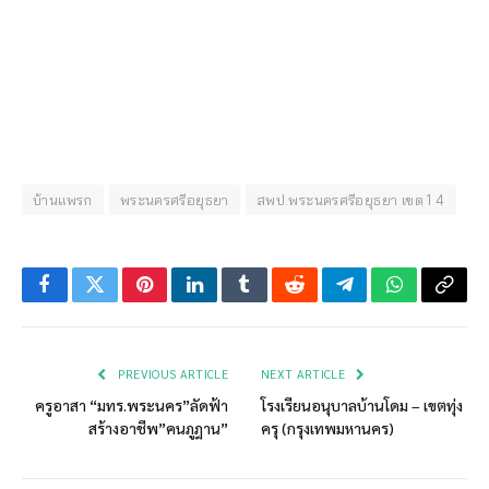
บ้านแพรก
พระนครศรีอยุธยา
สพป.พระนครศรีอยุธยา เขต 1 4
Facebook
Twitter
Pinterest
LinkedIn
Tumblr
Reddit
Telegram
WhatsApp
Copy
Link
PREVIOUS ARTICLE
NEXT ARTICLE
ครูอาสา “มทร.พระนคร”ลัดฟ้า
โรงเรียนอนุบาลบ้านโดม – เขตทุ่ง
สร้างอาชีพ”คนภูฎาน”
ครุ (กรุงเทพมหานคร)