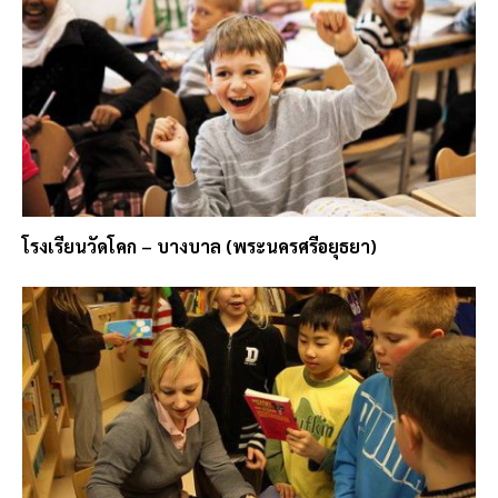
โรงเรียนวัดโคก – บางบาล (พระนครศรีอยุธยา)