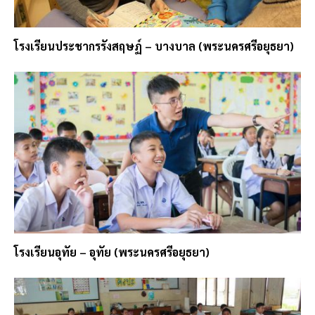
โรงเรียนประชากรรังสฤษฏ์ – บางบาล (พระนครศรีอยุธยา)
โรงเรียนอุทัย – อุทัย (พระนครศรีอยุธยา)