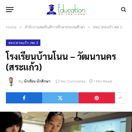
Home
»
สำนักงานเขตพื้นที่การศึกษาประถมศึกษา
»
สพป.สระแก้ว เขต 2
»
โ
สพป.สระแก้ว เขต 2
โรงเรียนบ้านโนน – วัฒนานคร
(สระแก้ว)
By
นักเรียน นักศึกษา
No Comments
1 Min Read