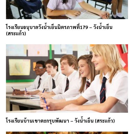
โรงเรียนอนุบาลวังน้ำเย็นมิตรภาพที่179 – วังน้ำเย็น
(สระแก้ว)
โรงเรียนบ้านเขาตะกรุบพัฒนา – วังน้ำเย็น (สระแก้ว)