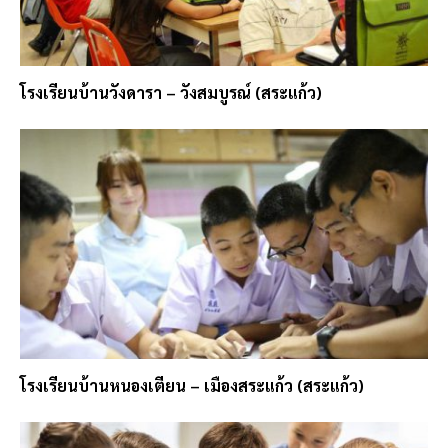
โรงเรียนบ้านวังดารา – วังสมบูรณ์ (สระแก้ว)
โรงเรียนบ้านหนองเตียน – เมืองสระแก้ว (สระแก้ว)