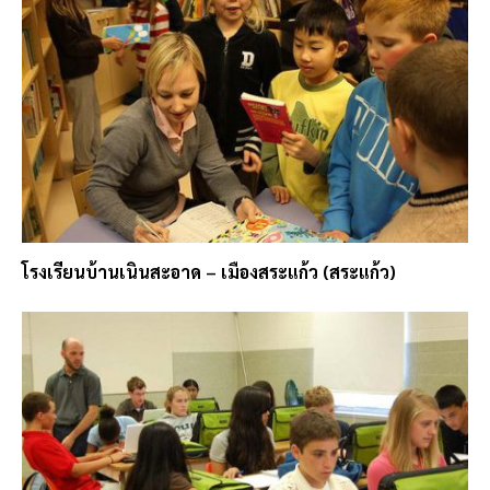
โรงเรียนบ้านเนินสะอาด – เมืองสระแก้ว (สระแก้ว)