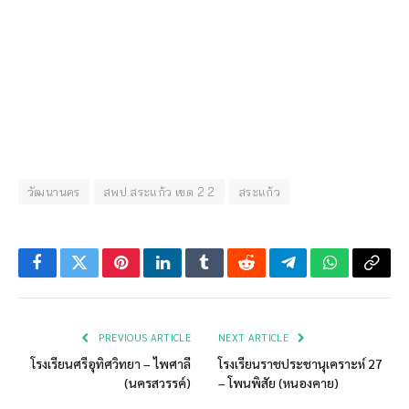
วัฒนานคร
สพป.สระแก้ว เขต 2 2
สระแก้ว
Facebook
Twitter
Pinterest
LinkedIn
Tumblr
Reddit
Telegram
WhatsApp
Copy
Link
PREVIOUS ARTICLE
NEXT ARTICLE
โรงเรียนศรีอุทิศวิทยา – ไพศาลี
โรงเรียนราชประชานุเคราะห์ 27
(นครสวรรค์)
– โพนพิสัย (หนองคาย)