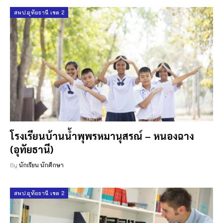
สพป.อุทัยธานี เขต 2
โรงเรียนบ้านน้ำพุพรหมานุสรณ์ – หนองฉาง
(อุทัยธานี)
By
นักเรียน นักศึกษา
สพป.อุทัยธานี เขต 2