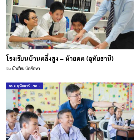
โรงเรียนบ้านตลิ่งสูง – ห้วยคต (อุทัยธานี)
By
นักเรียน นักศึกษา
สพป.อุทัยธานี เขต 2