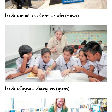
โรงเรียนมาบอำมฤตวิทยา – ปะทิว (ชุมพร)
โรงเรียนวัดหูรอ – เมืองชุมพร (ชุมพร)