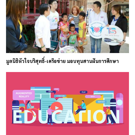
มูลนิธิหัวใจบริสุทธิ์-เครือข่าย มอบทุนสานฝันการศึกษา