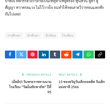
บาดใจ ที่ควรระวังว่าอาจเป็นเหตุทำให้คู่ครอง หุ้นส่วน คู่ค้า คู่
สัญญา หวาดระแวง ไม่ไว้วางใจ จนทำให้ทะเลาะวิวาทจนแตกหัก
กันไปเลย!
การศึกษา
นักศึกษา
นักเรียน
โรงเรียน
Facebook
Twitter
Pinterest
LinkedIn
Tumblr
Reddit
Telegram
WhatsApp
Copy
Link
PREVIOUS ARTICLE
NEXT ARTICLE
(มีคลิป) วันพระราชทานนาม
10 ของขวัญวันเด็กยอดฮิต วันเด็ก
โรงเรียน ”วัฒโนทัยพายัพ” ปีที่
เเห่งชาติ 2566
95