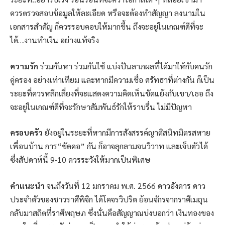
ควรตรวจสอบข้อมูลให้ละเอียด หรือจะต้องทำสัญญา ลงนามใน
เอกสารสำคัญ ก็ควรรอบคอบให้มากขึ้น ถึงจะอยู่ในเกณฑ์ดีที่จะ
ได้…งานทำเงิน อย่างแท้จริง
ความรัก
ร่วมกันหา ร่วมกันใช้ แบ่งปันลาภผลที่ได้มาให้กับคนรัก
คู่ครอง อย่างเท่าเทียม และหากมีความเชื่อ ศรัทธาที่ต่างกัน ก็เป็น
ระยะที่ควรหลีกเลี่ยงที่จะแสดงความคิดเห็นขัดแย้งกับเขา/เธอ ถึง
จะอยู่ในเกณฑ์ดีที่จะรักษาสัมพันธ์รักให้ราบรื่น ไม่มีปัญหา
ครอบครัว
ยังอยู่ในระยะที่หากมีการสังสรรค์ญาติสนิทมิตรสหาย
เพื่อนบ้าน การ“ขัดคอ” กัน ก็อาจลุกลามจนวิวาท และเจ็บตัวได้
ซึ่งสัปดาห์นี้ 9-10 ควรระวังให้มากเป็นพิเศษ
คำแนะนำ
จนถึงวันที่ 12 มกราคม พ.ศ. 2566 ดาวอังคาร ดาว
ประจำตัวของชาวราศีพิจิก ได้โคจรวิปริต ย้อนจักรจากราศีเมถุน
กลับมาสถิตที่ราศีพฤษภ ซึ่งนั่นคือสัญญาณบ่งบอกว่า เงินทองของ