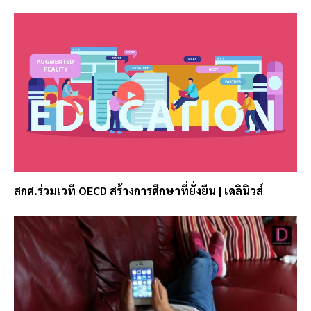
สกศ.ร่วมเวที OECD สร้างการศึกษาที่ยั่งยืน | เดลินิวส์