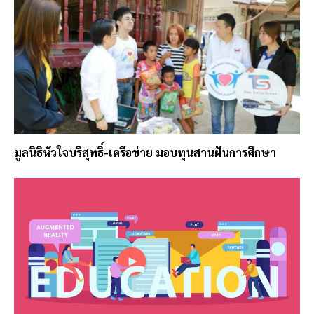
มูลนิธิหัวใจบริสุทธิ์-เครือข่าย มอบทุนสานฝันการศึกษา