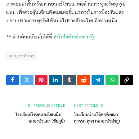
ภาพยนตร์สั้นหรือภาพยนตร์โฆษณาต่อต้านการทุตจริตทุกรูป
แบบ เพื่อกระตุ้นเตือนสังคมและชี้แนวทางในการป้องกันและ
ปราบปรามการทุจริตให้หมดไปจากสังคมไทยอีกทางหนึ่ง
** อ่านต้นฉบับเต็มได้ที่
หนังสือพิมพ์สยามรัฐ
ข่าว,การศึกษา
Facebook
Twitter
Pinterest
LinkedIn
Tumblr
Reddit
Telegram
WhatsApp
Copy
Link
PREVIOUS ARTICLE
NEXT ARTICLE
โรงเรียนบ้านหนองไฮเหนือ –
โรงเรียนบ้านวิจิตรพัฒนา –
หนองบัวแดง (ชัยภูมิ)
สุวรรณคูหา (หนองบัวลำภู)