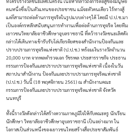
ที่ได้รับรางวัลชนะเลิศในครั้งนี้ เนื้อหากล่าวถึงการต่อสู้ของมนุษย์
คนหนึ่งซึ่งเป็นตัวแทนของประชาชน แม้จะตัวคนเดียว ไร้ทางสู้
แต่ก็สามารถต่อต้านการทุจริตในรูปแบบต่างๆได้ โดยมี ป.ป.ช.มา
เป็นองค์กรหลักสนับสนุนการทำงานเพื่อต่อต้านการทุจริต โดยทีม
เยาวชนวิทยาลัยอาชีวศึกษาอุบลราชธานี ที่คว้ารางวัลชนะเลิศดัง
กล่าวได้เดินทางเข้ารับรับโล่เกียรติยศของสำนักงานป้องกันและ
ปราบปรามการทุจริตแห่งชาติ (ป.ป.ช.) พร้อมเงินรางวัลจำนวน
20,000 บาท จากพลตำรวจเอก วัชรพล ประสารราชกิจ ประธาน
กรรมการป้องกันและปราบปรามการทุจริตแห่งชาติ เนื่องในวัน
สถาปนาสำนักงาน ป้องกันและปราบปรามการทุจริตแห่งชาติ
(ป.ป.ช.) วันนี้ (18 พฤศจิกายน 2561) ณ สำนักงานคณะ
กรรมการป้องกันและปราบปรามการทุจริตแห่งชาติ จังหวัด
นนทบุรี
ทั้งนี้รางวัลดังกล่าวได้สร้างความภาคภูมิใจให้กับคณะครู นักเรียน
นักศึกษา วิทยาลัยอาชีวศึกษาอุบลราชธานี เป็นอย่างมาก ใน
โอกาสเป็นส่วนหนึ่งของเยาวชนไทยสร้างสื่อประชาสัมพันธ์