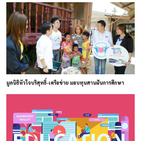
มูลนิธิหัวใจบริสุทธิ์-เครือข่าย มอบทุนสานฝันการศึกษา