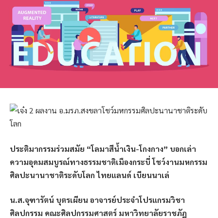
ประติมากรรมร่วมสมัย “โลมาสีน้ำเงิน-โกงกาง” บอกเล่า
ความอุดมสมบูรณ์ทางธรรมชาติเมืองกระบี่ โชว์งานมหกรรม
ศิลปะนานาชาติระดับโลก ไทยแลนด์ เบียนนาเล่
น.ส.จุฑารัตน์ บุตรเผียน อาจารย์ประจำโปรแกรมวิชา
ศิลปกรรม คณะศิลปกรรมศาสตร์ มหาวิทยาลัยราชภัฎ