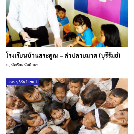
โรงเรียนบ้านสระคูณ – ลำปลายมาศ (บุรีรัมย์)
By
นักเรียน นักศึกษา
สพป.บุรีรัมย์ เขต 1